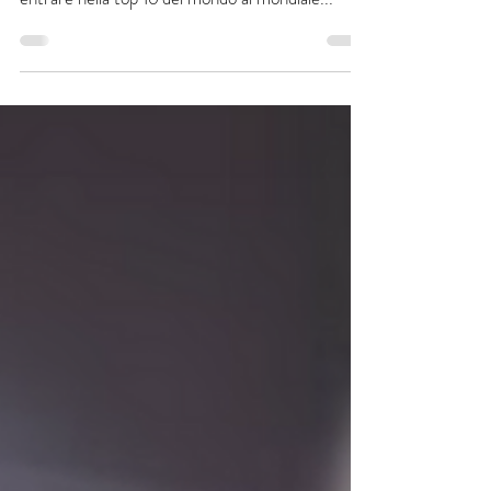
Finalmente dopo 8 l'Italia ha un altro italiano
oltre al Bresciano Gunther Celli che riesce ad
entrare nella top 16 del mondo al mondiale...