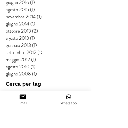
giugno 2016
(1)
1 post
agosto 2015
(1)
1 post
novembre 2014
(1)
1 post
giugno 2014
(1)
1 post
ottobre 2013
(2)
2 post
agosto 2013
(1)
1 post
gennaio 2013
(1)
1 post
settembre 2012
(1)
1 post
maggio 2012
(1)
1 post
agosto 2010
(1)
1 post
giugno 2008
(1)
1 post
Cerca per tag
acrobati del pallone
acrobazie calcio
Email
Whatsapp
artista di strada calcio
atalanta calcio
atalanta calcio freestyle
bergamo
bergamo calcio freestyle
brescia
brescia street soccer
calciatore freestyle
calciatori freestyle
calcio