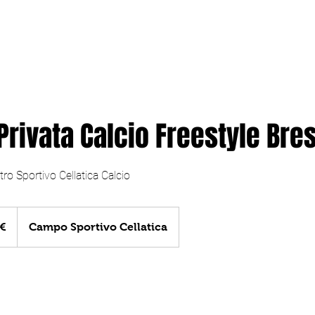
Lezioni di calcio
Corsi e Camps
ie da street soccer
Privata Calcio Freestyle Bre
ro Sportivo Cellatica Calcio
 €
Campo Sportivo Cellatica