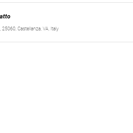
tatto
 25060, Castellanza, VA, Italy
Cell: + 39 3295612293
Termini e condizioni | Privacy Policy