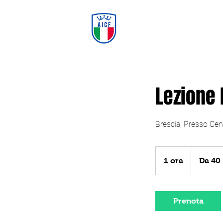
Home
Gabb
Lezione 
Brescia, Presso Cent
Da
40
1 ora
1
Da 40
euro
o
r
Prenota