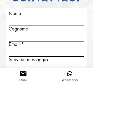
Nome
Cognome
Email
Scrivi un messaggio
Email
Whatsapp
Città
Invia
+
39 3295612293