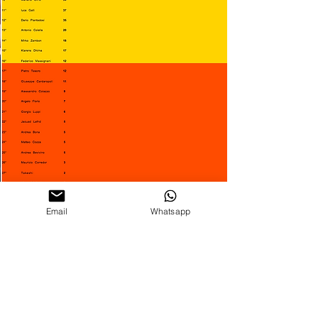
Email
Whatsapp
Milano
Cell: +
39 3295612293