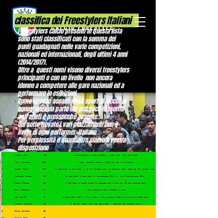
ASSOCIAZIONE ITALIANA
classifica dei Freestylers Italiani
CALCIO FREESTYLE
I freestylers calcio presenti in questa lista
sono stati classificati con la somma dei
punti guadagnati nelle varie competizioni,
nazionali ed internazionali, degli ultimi 4 anni
(2014/2017).
Oltre a questi nomi visono diversi freestylers
principanti o con un livello non ancora
idoneo a competere alle gare nazionali ed a
performare in esibizioni.
Come spesso accade negli sport di nicchi la
conoscenza da parte del pubblico in merito
agli atleti è pressocchè assente.
Qui sotto trovate i vari piazzamenti con il
livelo di ogni performer italiano .
Per perplessità o quant'altro siamo a vostra
disposizione