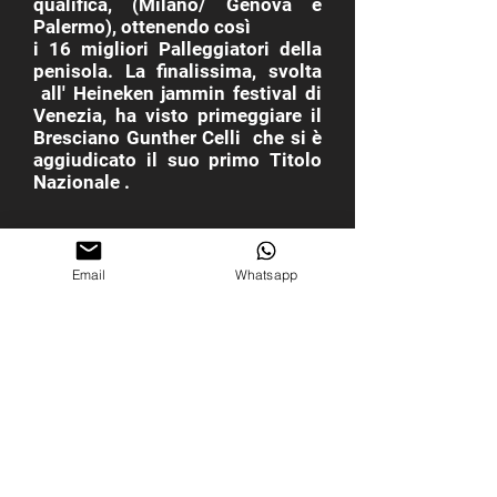
qualifica, (Milano/ Genova e
Palermo), ottenendo così
i 16 migliori Palleggiatori della
penisola. La finalissima, svolta
all' Heineken jammin festival di
Venezia, ha visto primeggiare il
Bresciano Gunther Celli che si è
aggiudicato il suo primo Titolo
Nazionale .
Email
Whatsapp
Milano
Cell: +
39 3295612293
Email:
gun_wd_twy@hotmail.com
Termini e condizioni | Privacy Policy