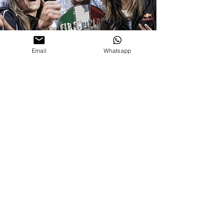
Email
Whatsapp
Milano
Cell: +
39 3295612293
Email:
gun_wd_twy@hotmail.com
Termini e condizioni | Privacy Policy
© 2023 Calciofreestyle